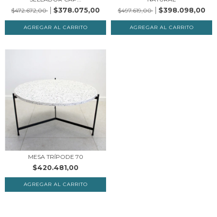
$378.075,00
$398.098,00
$472.672,00
$497.619,00
MESA TRÍPODE 70
$420.481,00
AGREGAR AL CARRITO