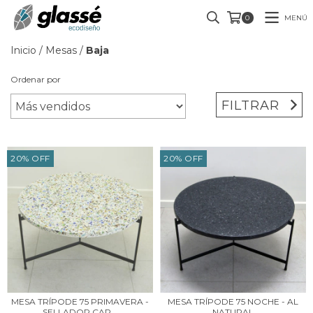
MENÚ
0
Inicio
/
Mesas
/
Baja
Ordenar por
FILTRAR
20
%
OFF
20
%
OFF
MESA TRÍPODE 75 PRIMAVERA -
MESA TRÍPODE 75 NOCHE - AL
SELLADOR CAP...
NATURAL