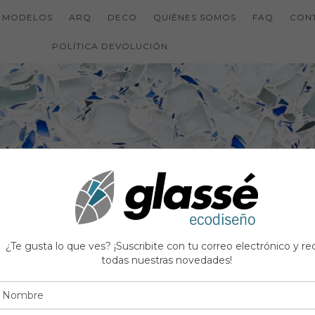
MODELOS
ARQ
DECO
QUIÉNES SOMOS
FAQ
CON
POLÍTICA DEVOLUCIÓN
¿Te gusta lo que ves? ¡Suscribite con tu correo electrónico y rec
todas nuestras novedades!