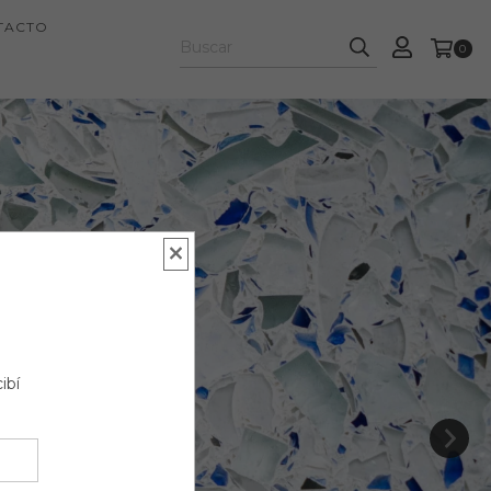
TACTO
0
ibí